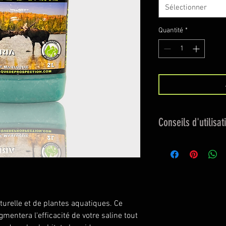
Sélectionner
Quantité
*
Conseils d'utilisat
Versez régulièremen
souche durant la sa
mélangé au
Complé
Prospection.
turelle et de plantes aquatiques. Ce
mentera l'efficacité de votre saline tout