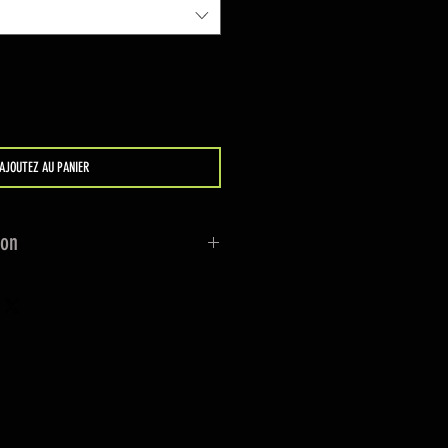
AJOUTEZ AU PANIER
ion
t sur un bloc de sel ou sur une
ison. Le produit peut être
ment de Minéraux Maniaque de