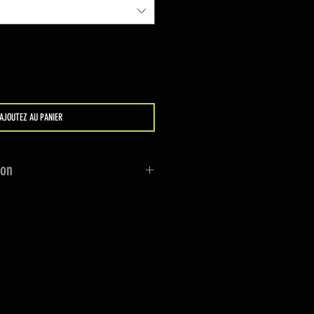
AJOUTEZ AU PANIER
ion
ut autour de la saline, du bloc
he. Utilisez de façon régulière