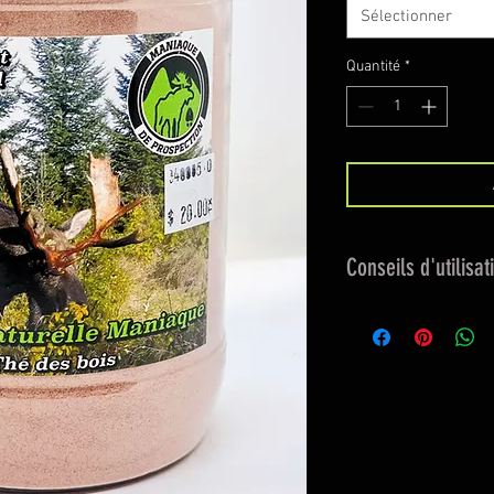
Sélectionner
Quantité
*
Conseils d'utilisat
Versez le produit to
de sel ou de la souc
durant la saison.