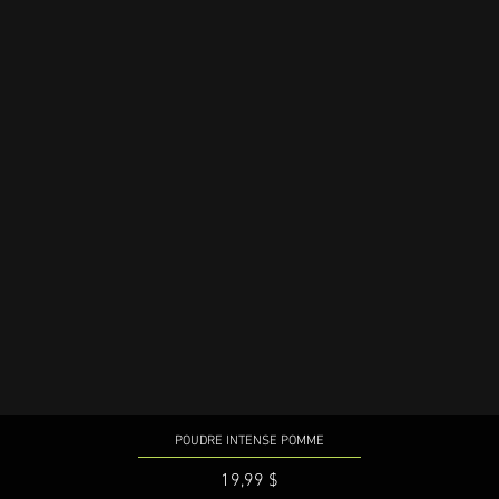
POUDRE INTENSE POMME
Aperçu rapide
Prix
19,99 $